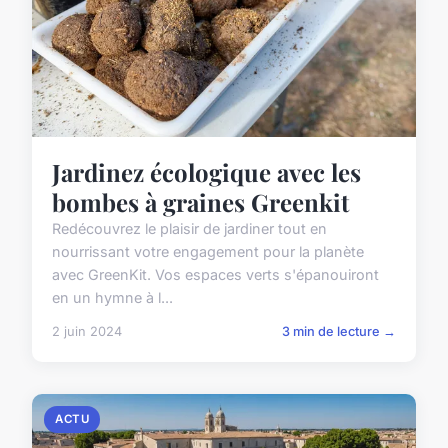
Jardinez écologique avec les
bombes à graines Greenkit
Redécouvrez le plaisir de jardiner tout en
nourrissant votre engagement pour la planète
avec GreenKit. Vos espaces verts s'épanouiront
en un hymne à l...
2 juin 2024
3 min de lecture →
ACTU