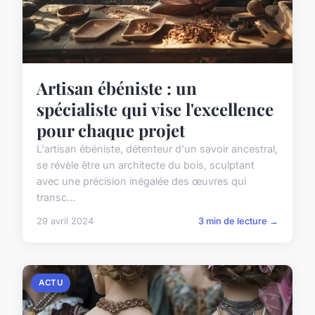
Artisan ébéniste : un
spécialiste qui vise l'excellence
pour chaque projet
L'artisan ébéniste, détenteur d'un savoir ancestral,
se révèle être un architecte du bois, sculptant
avec une précision inégalée des œuvres qui
transc...
29 avril 2024
3 min de lecture →
ACTU